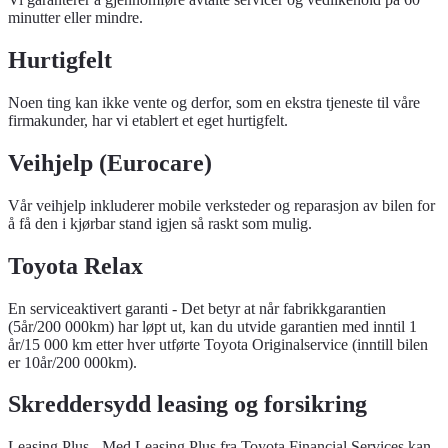
minutter eller mindre.
Hurtigfelt
Noen ting kan ikke vente og derfor, som en ekstra tjeneste til våre
firmakunder, har vi etablert et eget hurtigfelt.
Veihjelp (Eurocare)
Vår veihjelp inkluderer mobile verksteder og reparasjon av bilen for
å få den i kjørbar stand igjen så raskt som mulig.
Toyota Relax
En serviceaktivert garanti - Det betyr at når fabrikkgarantien
(5år/200 000km) har løpt ut, kan du utvide garantien med inntil 1
år/15 000 km etter hver utførte Toyota Originalservice (inntill bilen
er 10år/200 000km).
Skreddersydd leasing og forsikring
Leasing Plus - Med Leasing Plus fra Toyota Financial Services kan