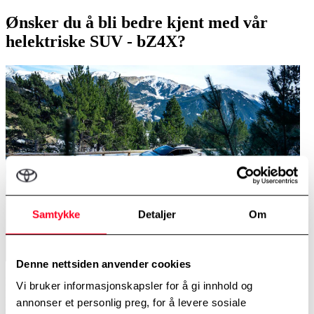
Ønsker du å bli bedre kjent med vår
helektriske SUV - bZ4X?
Samtykke
Detaljer
Om
Denne nettsiden anvender cookies
Det er mange gode grunner til å velge bZ4X som din neste bil.
Vi bruker informasjonskapsler for å gi innhold og
Fantastisk fremkommelighet, sikkerhet i toppklasse, god plass og
annonser et personlig preg, for å levere sosiale
masse kjøreglede. Her finner du artikler som gir en bred oversikt