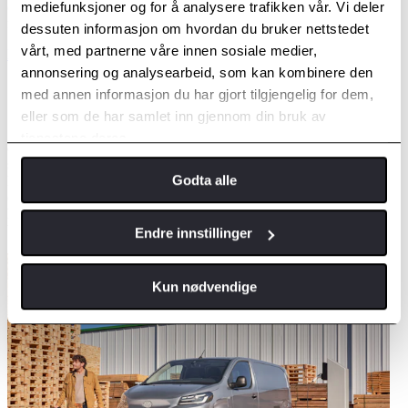
over mange av grunnene til hvorfor denne bilen kan være den rette
mediefunksjoner og for å analysere trafikken vår. Vi deler
for deg.
dessuten informasjon om hvordan du bruker nettstedet
vårt, med partnerne våre innen sosiale medier,
Les mer
annonsering og analysearbeid, som kan kombinere den
ELEKTRISK VAREBIL
med annen informasjon du har gjort tilgjengelig for dem,
eller som de har samlet inn gjennom din bruk av
Våre elektriske varebiler gir deg alle fordelene ved å kjøre på
tjenestene deres.
elektrisitet. Motoren går stille og raffinert, men gir deg også
sømløs,øyeblikkelig akselerasjon. Med strøm som drivstoff blir
Godta alle
kjøreturen mer økonomisk og miljøet blir ivaretatt, men du vil også
oppleve en helt ny kjøreglede. De helektriske varebilene fra Toyota
har både god rekkevidde og kapasitet som kan dekke de fleste
behov.
Endre innstillinger
Kun nødvendige