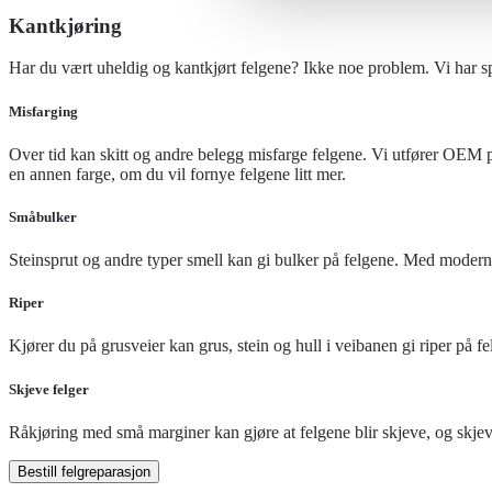
Kantkjøring
Har du vært uheldig og kantkjørt felgene? Ikke noe problem. Vi har spe
Misfarging
Over tid kan skitt og andre belegg misfarge felgene. Vi utfører OEM 
en annen farge, om du vil fornye felgene litt mer.
Småbulker
Steinsprut og andre typer smell kan gi bulker på felgene. Med moderne u
Riper
Kjører du på grusveier kan grus, stein og hull i veibanen gi riper på fe
Skjeve felger
Råkjøring med små marginer kan gjøre at felgene blir skjeve, og skjeve
Bestill felgreparasjon