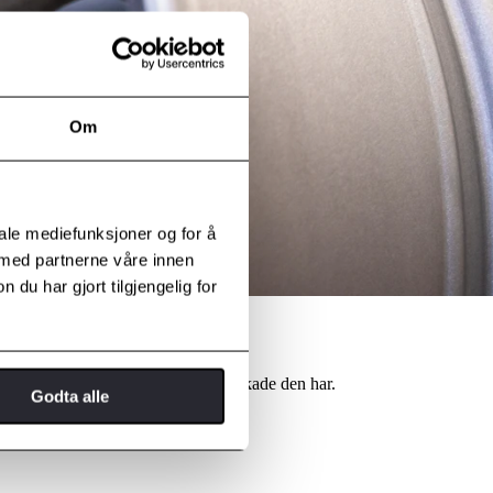
Om
iale mediefunksjoner og for å
 med partnerne våre innen
u har gjort tilgjengelig for
 eller lakkering ut fra hvilken type skade den har.
Godta alle
ale igjen.