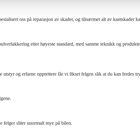
sialisert oss på reparasjon av skader, og tilnærmet alt av kantskader k
pulverlakkering etter høyeste standard, med samme teknikk og produkter
tstyr og erfarne opprettere får vi fikset felgen slik at du kan ferdes tr
lgene.
 felger sliter unormalt mye på bilen.