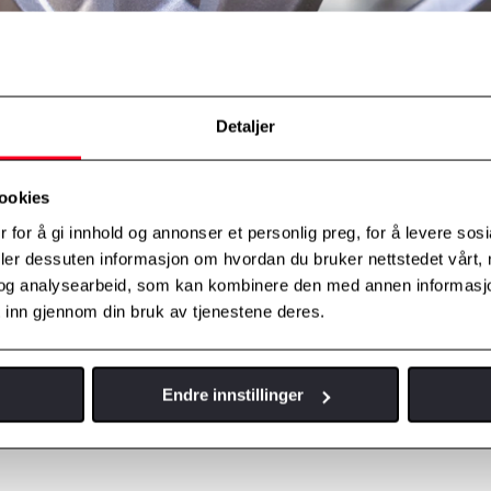
Detaljer
ookies
 for å gi innhold og annonser et personlig preg, for å levere sos
deler dessuten informasjon om hvordan du bruker nettstedet vårt,
og analysearbeid, som kan kombinere den med annen informasjon d
 inn gjennom din bruk av tjenestene deres.
Vi reparerer dine felger
 og design. Slitte, skjeve og misfargede felger kan repareres ved retting
Endre innstillinger
parere og renovere dine felger, slik at bilen din kan nå sitt fulle potensi