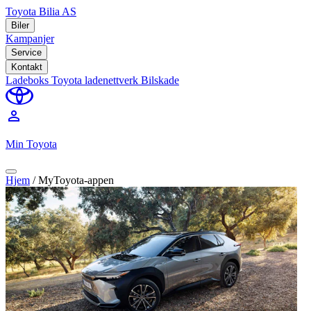
Toyota Bilia AS
Biler
Kampanjer
Service
Kontakt
Ladeboks
Toyota ladenettverk
Bilskade
perm_identity
Min Toyota
Hjem
/
MyToyota-appen