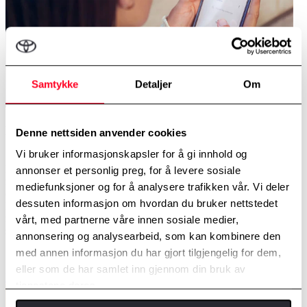
Samtykke
Detaljer
Om
Fjernstyrte tjenester
Denne nettsiden anvender cookies
Vi bruker informasjonskapsler for å gi innhold og
Det har aldri vært enklere å administrere bilen din. Mange av bilens
annonser et personlig preg, for å levere sosiale
innstillinger kan styres fra din smarttelefon. Du kan varme opp bilen
mediefunksjoner og for å analysere trafikken vår. Vi deler
om vinteren eller kjøle den nedl om sommeren takket være fjernstyrt
dessuten informasjon om hvordan du bruker nettstedet
klimanlegg. Du kan også sjekke om du har låst bilen din og du kan
fjernlåse eller låse opp bilen din fra telefonen. Dette og mer kan
vårt, med partnerne våre innen sosiale medier,
styres gjennom MyToyota-appen.
annonsering og analysearbeid, som kan kombinere den
med annen informasjon du har gjort tilgjengelig for dem,
eller som de har samlet inn gjennom din bruk av
Les mer
tjenestene deres.