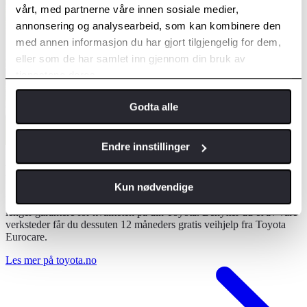
vårt, med partnerne våre innen sosiale medier,
annonsering og analysearbeid, som kan kombinere den
med annen informasjon du har gjort tilgjengelig for dem,
eller som de har samlet inn gjennom din bruk av
tjenestene deres.
Godta alle
Endre innstillinger
Bruk alltid Toyota originalservice
Kun nødvendige
Bruker du et verksted som ikke er et Toyota-verksted, kan ikke vi
lenger garantere for kvaliteten på din Toyota. Benytter du et av våre
verksteder får du dessuten 12 måneders gratis veihjelp fra Toyota
Eurocare.
Les mer på toyota.no