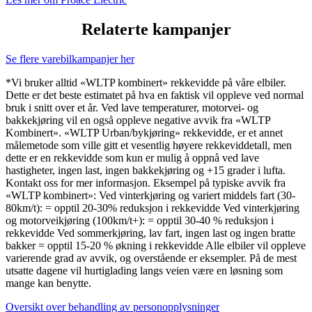
Relaterte kampanjer
Se flere varebilkampanjer her
*Vi bruker alltid «WLTP kombinert» rekkevidde på våre elbiler.
Dette er det beste estimatet på hva en faktisk vil oppleve ved normal
bruk i snitt over et år. Ved lave temperaturer, motorvei- og
bakkekjøring vil en også oppleve negative avvik fra «WLTP
Kombinert». «WLTP Urban/bykjøring» rekkevidde, er et annet
målemetode som ville gitt et vesentlig høyere rekkeviddetall, men
dette er en rekkevidde som kun er mulig å oppnå ved lave
hastigheter, ingen last, ingen bakkekjøring og +15 grader i lufta.
Kontakt oss for mer informasjon. Eksempel på typiske avvik fra
«WLTP kombinert»: Ved vinterkjøring og variert middels fart (30-
80km/t): = opptil 20-30% reduksjon i rekkevidde Ved vinterkjøring
og motorveikjøring (100km/t+): = opptil 30-40 % reduksjon i
rekkevidde Ved sommerkjøring, lav fart, ingen last og ingen bratte
bakker = opptil 15-20 % økning i rekkevidde Alle elbiler vil oppleve
varierende grad av avvik, og overstående er eksempler. På de mest
utsatte dagene vil hurtiglading langs veien være en løsning som
mange kan benytte.
Oversikt over behandling av personopplysninger