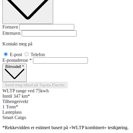
Fornavn
Etternavn
Kontakt meg på
E-post
Telefon
E-postadresse
*
Bilmodell
*
Send meg tilbud på Toyota Electric
WLTP range ved 75kwh
Inntil 347 km*
Tilhengervekt
1 Tonn*
Lasteplass
Smart Cargo
*Rekkevidden er estimert basert på «WLTP kombinert» testkjøring.