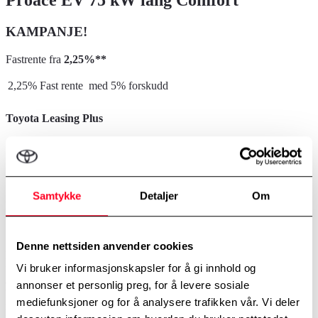
Proace EV 75 kW lang Comfort
KAMPANJE!
Fastrente fra
2,25%**
2,25% Fast rente med 5% forskudd
Toyota Leasing Plus
Forskuddsleie m/etabl.gebyr
Pris pr. mnd.*
84 592,-
3 751,-
4 592,-
6 047,-
Samtykke
Detaljer
Om
Leasing regnestykkene inkluderer komplette vinterhjul.
*Inkl. frakt- lev. og reg.omk. Leasingleie eks. Proace EV medium
75 kW Comfort Fleet Color : Forskuddsleie m/etabl.gebyr 84 592,-.
Denne nettsiden anvender cookies
Md.pris: 3 483,-. Totalt: 209 980,-. Alle priser ekskl. mva. Tilbudet
Vi bruker informasjonskapsler for å gi innhold og
forutsetter leasing gjennom Toyota Financial Services. Fastrente i 3
år 2,25%, deretter vil den følge normal renteutvikling. 3 års
annonser et personlig preg, for å levere sosiale
bindingstid, kjørelengde 45 000 km, vinterhjul er inkludert i
mediefunksjoner og for å analysere trafikken vår. Vi deler
regnestykkene. Energiforbruk, kWh/100 km 23,20. Avbildet modell