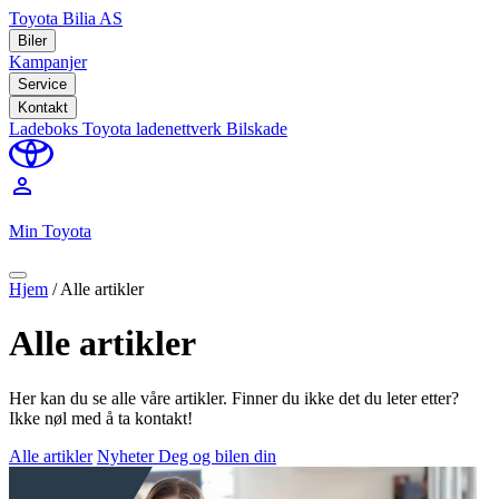
Toyota Bilia AS
Biler
Kampanjer
Service
Kontakt
Ladeboks
Toyota ladenettverk
Bilskade
perm_identity
Min Toyota
Hjem
/
Alle artikler
Alle artikler
Her kan du se alle våre artikler. Finner du ikke det du leter etter?
Ikke nøl med å ta kontakt!
Alle artikler
Nyheter
Deg og bilen din