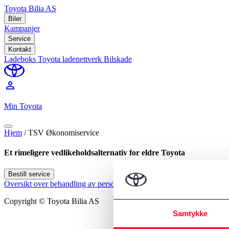
Toyota Bilia AS
Biler
Kampanjer
Service
Kontakt
Ladeboks
Toyota ladenettverk
Bilskade
perm_identity
Min Toyota
Hjem
/
TSV Økonomiservice
Et rimeligere vedlikeholdsalternativ for eldre Toyota
Bestill service
Oversikt over behandling av personopplysninger
Informasjonskapselp
Copyright © Toyota Bilia AS
Samtykke