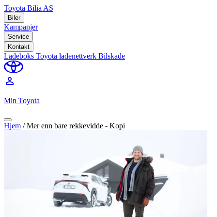
Toyota Bilia AS
Biler
Kampanjer
Service
Kontakt
Ladeboks
Toyota ladenettverk
Bilskade
perm_identity
Min Toyota
Hjem
/
Mer enn bare rekkevidde - Kopi