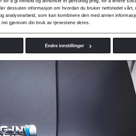
 for å gi innhold og annonser et personlig preg, for å levere sos
deler dessuten informasjon om hvordan du bruker nettstedet vårt,
og analysearbeid, som kan kombinere den med annen informasjon d
 inn gjennom din bruk av tjenestene deres.
Endre innstillinger