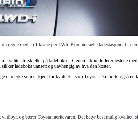
n du regne med ca 1 krone per kWh. Kommersielle ladestasjoner har en p
ore kvalitetsforskjeller på ladebokser. Generelt konkluderer testene me
 og sikker ladeboks uansett og uavhengig av hva den koster.
velge et merke som er kjent for kvalitet – som Toyota. Da får du også en 
i tilbyr, og bærer Toyota merkevaren. Det betyr best mulig kvalitet, si