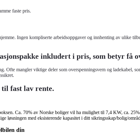
amme faste pris.
er hjemme. Ingen kompliserte arbeidsoppgaver og innhenting av ulike tilbu
asjonspakke inkludert i pris, som betyr få o
ng. Ofte mangler viktige deler som overspenningsvern og ladekabel, som g
ssikret.
il fast lav rente.
boksen. Ca. 70% av Norske boliger vil ha mulighet til 7,4 KW, ca. 25% v
e løsningen med eksisterende kapasitet i ditt sikringsskap/bolig/områ
elbilen din