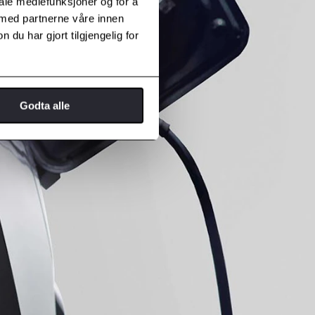
iale mediefunksjoner og for å
 med partnerne våre innen
u har gjort tilgjengelig for
Godta alle