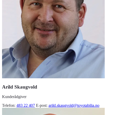
Arild Skaugvold
Kunderådgiver
Telefon:
483 22 407
E-post:
arild.skaugvold@toyotabilia.no