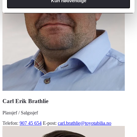
Kun nødvendige
Carl Erik Brathlie
Plassjef / Salgssjef
Telefon:
907 45 654
E-post:
carl.brathlie@toyotabilia.no