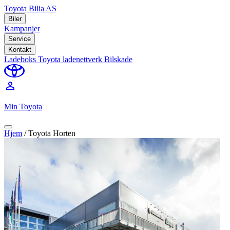
Toyota Bilia AS
Biler
Kampanjer
Service
Kontakt
Ladeboks
Toyota ladenettverk
Bilskade
perm_identity
Min Toyota
Hjem
/
Toyota Horten