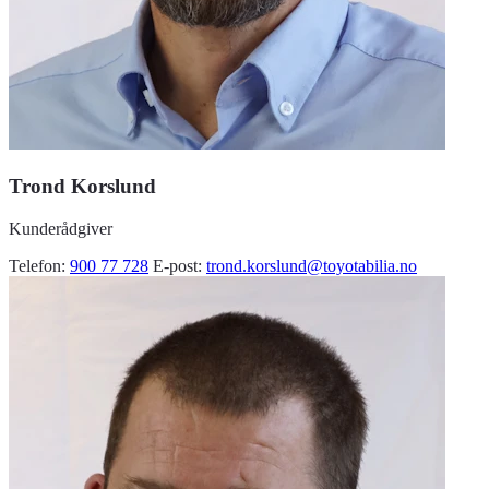
Trond Korslund
Kunderådgiver
Telefon:
900 77 728
E-post:
trond.korslund@toyotabilia.no