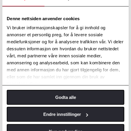
Sommertid verksted
29. juni 2027 - 31. juli 2027
Denne nettsiden anvender cookies
Tirsdag 29. juni 2027
Vi bruker informasjonskapsler for å gi innhold og
07:15 - 16:00
Onsdag 30. juni 2027
annonser et personlig preg, for å levere sosiale
07:15 - 16:00
mediefunksjoner og for å analysere trafikken vår. Vi deler
dessuten informasjon om hvordan du bruker nettstedet
Det kan bli lagt til flere avvik nærmere helligdager og lignende.
vårt, med partnerne våre innen sosiale medier,
Salgsavdeling
annonsering og analysearbeid, som kan kombinere den
med annen informasjon du har gjort tilgjengelig for dem,
eller som de har samlet inn gjennom din bruk av
tjenestene deres.
Godta alle
Endre innstillinger