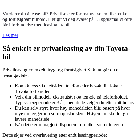
Vurderer du å lease bil? PrivatLeie er for mange veien til et enkelt
og forutsigbart bilhold. Her gir vi deg svaret på 13 spørsmål vi ofte
får i forbindelse med leasing av bil.
Les mer
Så enkelt er privatleasing av din Toyota-
bil
Privatleasing er enkelt, trygt og forutsigbart.Slik inngår du en
leasingavtale:
Kontakt oss via nettsiden, telefon eller besøk din lokale
Toyota forhandler.
Velg din bilmodell, ekstrautstyr og lengde på leieforholdet.
Typisk leieperiode er 3 år, men dette velger du etter ditt behov.
Du kan selv styre hvor høy månedsleien blir, basert på hvor
mye du legger inn som oppstartsleie. Høyere innskudd, gir
lavere månedsleie.
Når dette er unnagjort disponerer du bilen som din egen.
Dette skjer ved overlevering etter endt leasingperiode: