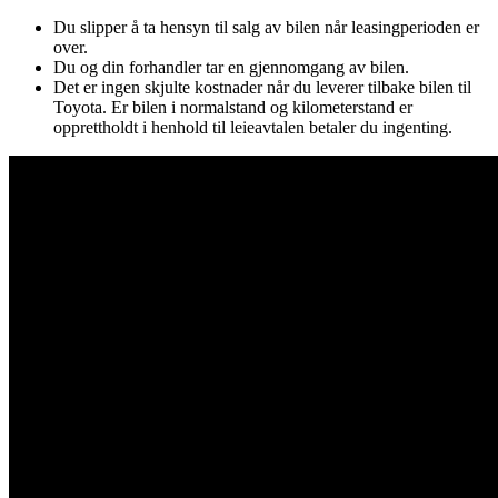
Du slipper å ta hensyn til salg av bilen når leasingperioden er
over.
Du og din forhandler tar en gjennomgang av bilen.
Det er ingen skjulte kostnader når du leverer tilbake bilen til
Toyota. Er bilen i normalstand og kilometerstand er
opprettholdt i henhold til leieavtalen betaler du ingenting.