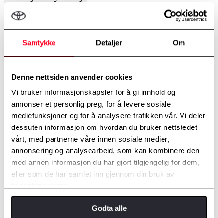
Samtykke
Detaljer
Om
Fornavn
Etternavn
Denne nettsiden anvender cookies
Kontakt meg via
Vi bruker informasjonskapsler for å gi innhold og
E-post
Telefon
annonser et personlig preg, for å levere sosiale
E-postadresse
*
mediefunksjoner og for å analysere trafikken vår. Vi deler
Henvendelsen gjelder
*
dessuten informasjon om hvordan du bruker nettstedet
vårt, med partnerne våre innen sosiale medier,
annonsering og analysearbeid, som kan kombinere den
med annen informasjon du har gjort tilgjengelig for dem,
Send
eller som de har samlet inn gjennom din bruk av
tjenestene deres.
Privatleasing
Godta alle
Det er ikke umulig å endre leasing-kontrakten din. Hvis
bilbehovet ditt endrer seg i løpet av perioden, kan Toyota