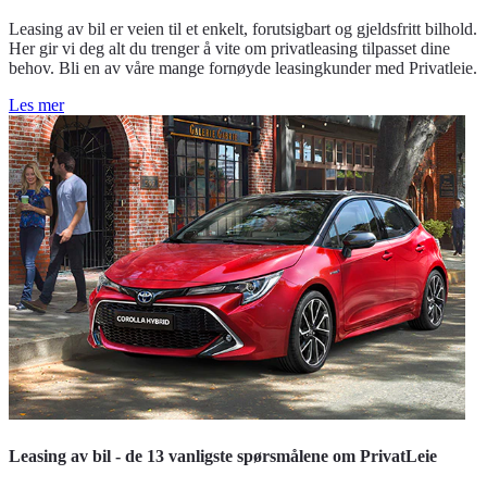
Leasing av bil er veien til et enkelt, forutsigbart og gjeldsfritt bilhold.
Her gir vi deg alt du trenger å vite om privatleasing tilpasset dine
behov. Bli en av våre mange fornøyde leasingkunder med Privatleie.
Les mer
Leasing av bil - de 13 vanligste spørsmålene om PrivatLeie