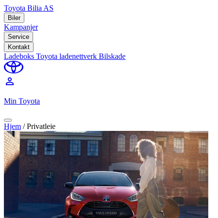
Toyota Bilia AS
Biler
Kampanjer
Service
Kontakt
Ladeboks
Toyota ladenettverk
Bilskade
perm_identity
Min Toyota
Hjem
/
Privatleie